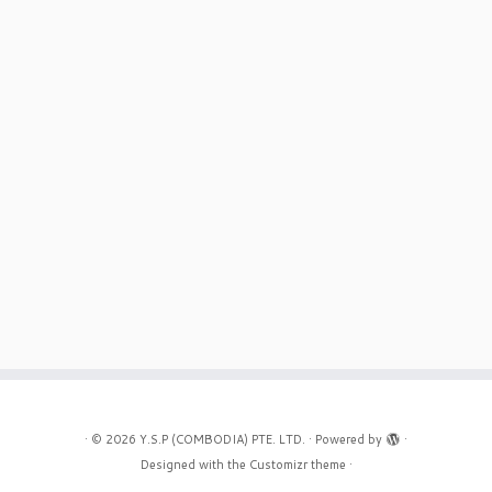
·
© 2026
Y.S.P (COMBODIA) PTE. LTD.
·
Powered by
·
Designed with the
Customizr theme
·