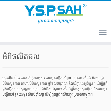
ព្រះរាជាណាចក្រកម្ពុជា
Skip
to
អំពីផលិតផល
content
ក្រុមហ៊ុន វ៉ាយ អេស ភី (ខេមបូឌា) បានចុះបញ្ជីការចំនួន130មុខ សំរាប់ ឱសថ ថ្នាំ
បំប៉នសុខភាព អាហារបំប៉នសុខភាព ថ្នាំឱសថបុរាណ និងបរិក្ខារពេទ្យចំនួន4 ដើម្បីផ្គត់
ផ្គង់មន្ទីរពេទ្យ ក្រុមគ្រូពេទ្យទូទៅ និងឱសថស្ថាន។ សំរាប់ថ្នាំសត្វ ក្រុមហ៊ុនយើងបានចុះ
បញ្ជីការចំនួន25មុខសំរាប់ថ្នាំសត្វ ដើម្បីផ្គត់ផ្គង់កសិករក្នុងប្រទេសកម្ពុជា។