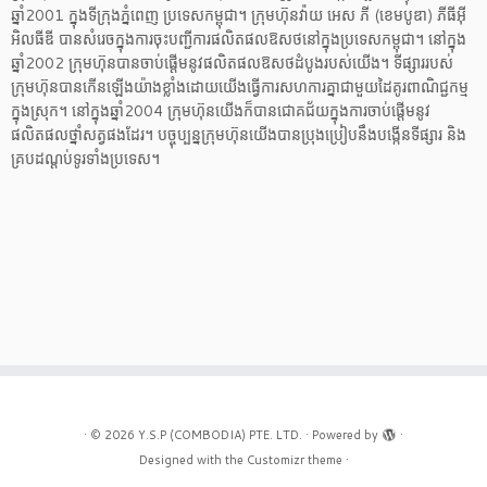
ឆ្នាំ2001 ក្នុងទីក្រុងភ្នំពេញ ប្រទេសកម្ពុជា។ ក្រុមហ៊ុនវ៉ាយ អេស ភី (ខេមបូឌា) ភីធីអ៊ី
អិលធីឌី បានសំរេចក្នុងការចុះបញ្ជីការផលិតផលឱសថនៅក្នុងប្រទេសកម្ពុជា។ នៅក្នុង
ឆ្នាំ2002 ក្រុមហ៊ុនបានចាប់ផ្តើមនូវផលិតផលឱសថដំបូងរបស់យើង។ ទីផ្សាររបស់
ក្រុមហ៊ុនបានកើនឡើងយ៉ាងខ្លាំងដោយយើងធ្វើការសហការគ្នាជាមួយដៃគូរពាណិជ្ជកម្ម
ក្នុងស្រុក។ នៅក្នុងឆ្នាំ2004 ក្រុមហ៊ុនយើងក៏បានជោគជ័យក្នុងការចាប់ផ្តើមនូវ
ផលិតផលថ្នាំសត្វផងដែរ។ បច្ចុប្បន្នក្រុមហ៊ុនយើងបានប្រុងប្រៀបនឹងបង្កើនទីផ្សារ និង
គ្របដណ្តប់ទូរទាំងប្រទេស។
·
© 2026
Y.S.P (COMBODIA) PTE. LTD.
·
Powered by
·
Designed with the
Customizr theme
·