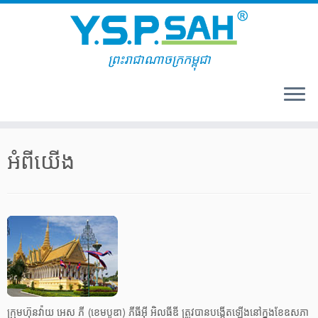
ព្រះរាជាណាចក្រកម្ពុជា
Skip
to
អំពីយើង
content
ក្រុមហ៊ុនវ៉ាយ អេស ភី (ខេមបូឌា) ភីធីអ៊ី អិលធីឌី ត្រូវបានបង្កើតឡើងនៅក្នុងខែឧសភា